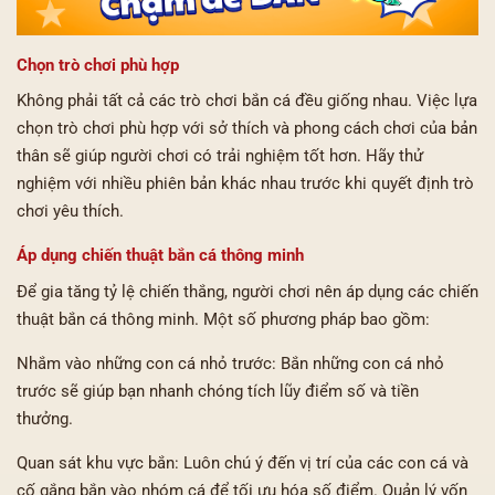
Chọn trò chơi phù hợp
Không phải tất cả các trò chơi bắn cá đều giống nhau. Việc lựa
chọn trò chơi phù hợp với sở thích và phong cách chơi của bản
thân sẽ giúp người chơi có trải nghiệm tốt hơn. Hãy thử
nghiệm với nhiều phiên bản khác nhau trước khi quyết định trò
chơi yêu thích.
Áp dụng chiến thuật bắn cá thông minh
Để gia tăng tỷ lệ chiến thắng, người chơi nên áp dụng các chiến
thuật bắn cá thông minh. Một số phương pháp bao gồm:
Nhắm vào những con cá nhỏ trước: Bắn những con cá nhỏ
trước sẽ giúp bạn nhanh chóng tích lũy điểm số và tiền
thưởng.
Quan sát khu vực bắn: Luôn chú ý đến vị trí của các con cá và
cố gắng bắn vào nhóm cá để tối ưu hóa số điểm. Quản lý vốn