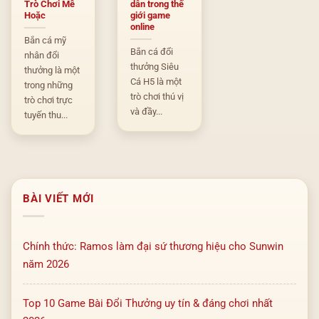
Trò Chơi Mê
dẫn trong thế
Hoặc
giới game
online
Bắn cá mỹ
Bắn cá đổi
nhân đổi
thưởng Siêu
thưởng là một
Cá H5 là một
trong những
trò chơi thú vị
trò chơi trực
và đầy...
tuyến thu...
BÀI VIẾT MỚI
Chính thức: Ramos làm đại sứ thương hiệu cho Sunwin
năm 2026
Top 10 Game Bài Đổi Thưởng uy tín & đáng chơi nhất